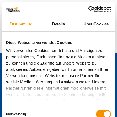
Zum Inhalt springen (Alt+0)
Zum Hauptmenü springen (Alt+1)
EN
Zustimmung
Details
Über Cookies
Diese Webseite verwendet Cookies
Wir verwenden Cookies, um Inhalte und Anzeigen zu
personalisieren, Funktionen für soziale Medien anbieten
zu können und die Zugriffe auf unsere Website zu
Sozialstaat Salzkammergut
analysieren. Außerdem geben wir Informationen zu Ihrer
Verwendung unserer Website an unsere Partner für
soziale Medien, Werbung und Analysen weiter. Unsere
Partner führen diese Informationen möglicherweise mit
weiteren Daten zusammen, die Sie ihnen bereitgestellt
haben oder die sie im Rahmen Ihrer Nutzung der Dienste
gesammelt haben.
Einwilligungsauswahl
Notwendig