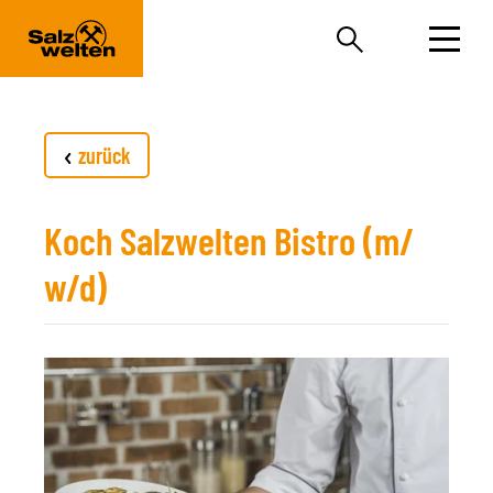
Zum Inhalt springen (Alt+0)
Zum Hauptmenü springen (Alt+1)
zurück
Koch Salzwelten Bistro (m/
w/d)