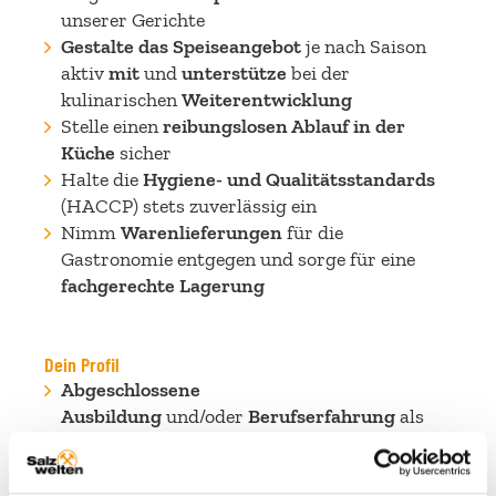
unserer Gerichte
Gestalte das Speiseangebot
je nach Saison
aktiv
mit
und
unterstütze
bei der
kulinarischen
Weiterentwicklung
Stelle einen
reibungslosen Ablauf in der
Küche
sicher
Halte die
Hygiene- und Qualitätsstandards
(HACCP) stets zuverlässig ein
Nimm
Warenlieferungen
für die
Gastronomie entgegen und sorge für eine
fachgerechte Lagerung
Dein Profil
Abgeschlossene
Ausbildung
und/oder
Berufserfahrung
als
Koch*in
Energie, Zuverlässigkeit
und vor allem