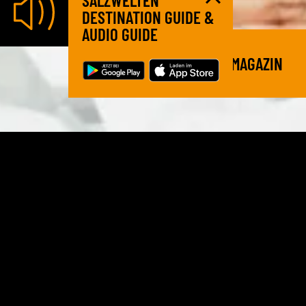
SALZWELTEN
DESTINATION GUIDE &
AUDIO GUIDE
ONLINE MAGAZIN
alle
Salzburg
Rund um die
Altaussee
Salzwelten
Hallstatt
Salz macht Schule