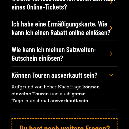
eines Online-Tickets?
Du wählst deine gewünschte
Ich habe eine Ermäßigungskarte. Wie
Besichtigungszeit
kann ich einen Rabatt online einlösen?
Direkter Zugang zum Eingangs- und
Umkleidebereich
Vielen Dank für dein Verständnis, dass Rabatte
Online-Tickets können direkt am Smartphone
Wie kann ich meinen Salzwelten-
durch Ermäßigungskarten oder
oder Tablet vorgezeigt werden
Gutschein einlösen?
Rabattaktionen nur direkt an der Kassa
gewährt werden können.
Werbegutscheine können nur direkt an der
Können Touren ausverkauft sein?
Kassa eingelöst und nicht im Nachhinein
retourniert werden. Das Guthaben deines
Aufgrund von hoher Nachfrage
können
Online-Gutscheines
ist an den Kassen aller
einzelne Touren
und auch
ganze
Salzwelten Standorte und in den Onlineshops
Tage
manchmal
ausverkauft sein
.
unter
tickets.salzwelten.at
und
shop.salzwelten.at
ei
Du hast noch weitere Fragen?