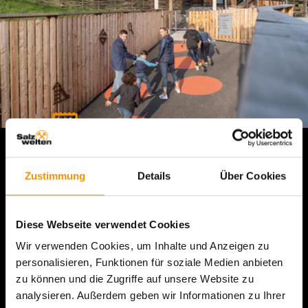
Zustimmung
Details
Über Cookies
Keltendorf SALINA
Diese Webseite verwendet Cookies
Tauche im originalgetreu nachgebauten
Wir verwenden Cookies, um Inhalte und Anzeigen zu
Keltendorf SALINA
in das Leben vor 2.600
personalisieren, Funktionen für soziale Medien anbieten
Jahren ein und entdecke, wie die Kelten am
zu können und die Zugriffe auf unsere Website zu
Dürrnberg lebten und arbeiteten. Das
analysieren. Außerdem geben wir Informationen zu Ihrer