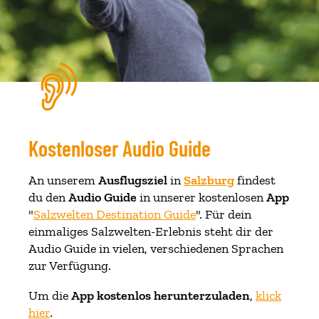
Kostenloser Audio Guide
An unserem
Ausflugsziel
in
Salzburg
findest
du den
Audio Guide
in unserer kostenlosen
App
"
Salzwelten Destination Guide
". Für dein
einmaliges Salzwelten-Erlebnis steht dir der
Audio Guide in vielen, verschiedenen Sprachen
zur Verfügung.
Um die
App kostenlos herunterzuladen
,
klick
hier
.