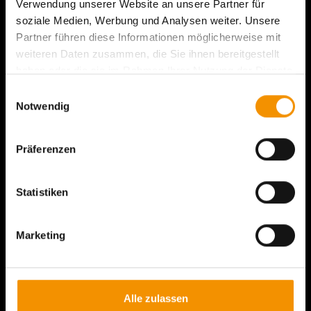
Infocenter gibt spannende Einblicke in die
Verwendung unserer Website an unsere Partner für
Siedlungsgeschichte und archäologische
soziale Medien, Werbung und Analysen weiter. Unsere
Forschung. Die originalen Fundstücke kannst
Partner führen diese Informationen möglicherweise mit
du übrigens im
Keltenmuseum Hallein
in der
weiteren Daten zusammen, die Sie ihnen bereitgestellt
Stadt Hallein bestaunen!
haben oder die sie im Rahmen Ihrer Nutzung der Dienste
gesammelt haben.
Einwilligungsauswahl
Action und Spaß warten am
neu gestalteten
Notwendig
Themenspielplatz
mit Kletterelementen,
Kugelbahnen und Kinderboulderwand.
Während die Kleinen toben, genießen die
Präferenzen
Großen den Ausblick über das Salzachtal.
Tipp:
Bei der Rätselrallye „Das verschwundene
Statistiken
Salzamulett“ begibst du dich auf eine
spannende Spurensuche durch das Keltendorf.
Marketing
Kostenlos direkt vor Ort erhältlich.
Mit deinem
Salzwelten-Ticket
ist der Eintritt auf dem Ke
lten.Erlebnis.Berg kostenlos.
Alle zulassen